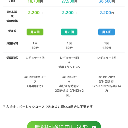
月額
18,700
27,500
36,300
円
円
円
教材,端
2,200
2,200
2,200
円
円
円
末
管理費等
受講数
月４回
月６回
月４回
受講時間
1回
1回
1回
60分
60分
120分
受講形式
レギュラー4回
レギュラー4回
レギュラー4回
+
受講チケット2枚
週1回の通常コー
週1回60分
週1回120分
ス
＋
(月4回まで)
(月4回まで)
お好きな時間に
じっくり取り組みたい
2回分追加（月4回＋2
方
回）
* 入会金：ベーシックコースでお支払い頂いた場合は不要です
無料体験に申し込む