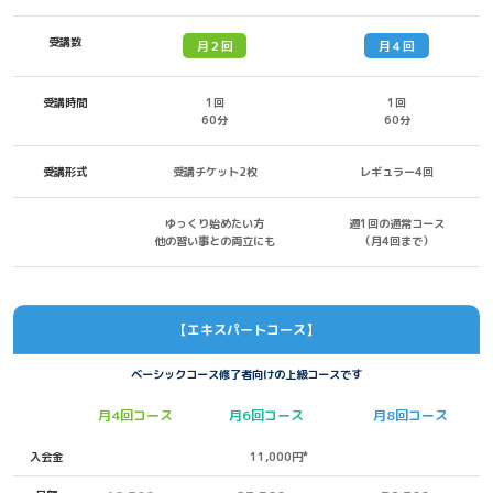
受講数
月２回
月４回
受講時間
1回
1回
60分
60分
受講形式
受講チケット2枚
レギュラー4回
ゆっくり始めたい方
週1回の通常コース
他の習い事との両立にも
（月4回まで）
【エキスパートコース】
ベーシックコース修了者向けの上級コースです
月4回コース
月6回コース
月8回コース
入会金
11,000円*