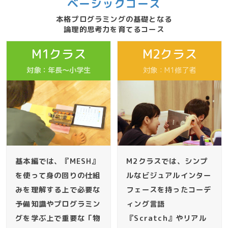
ベーシックコース
本格プログラミングの基礎となる
論理的思考力を育てるコース
M1クラス
M2クラス
対象：年長〜小学生
対象：M1修了者
基本編では、『MESH』
M2クラスでは、シンプ
を使って身の回りの仕組
ルなビジュアルインター
みを理解する上で必要な
フェースを持ったコーデ
予備知識やプログラミン
ィング言語
グを学ぶ上で重要な「物
『Scratch』やリアル