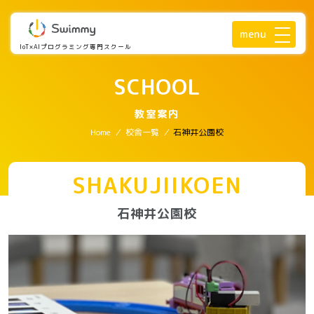
menu
IoT×AIプログラミング専門スクール
SCHOOL
教室案内
Home
/
校舎一覧
/
石神井公園校
SHAKUJIIKOEN
石神井公園校