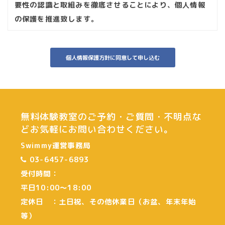
要性の認識と取組みを徹底させることにより、個人情報
の保護を推進致します。
個人情報の管理
当社は、お客さまの個人情報を正確かつ最新の状態に保
個人情報保護方針に同意して申し込む
ち、個人情報への不正アクセス・紛失・破損・改ざん・
漏洩などを防止するため、セキュリティシステムの維
持・管理体制の整備・社員教育の徹底等の必要な措置を
講じ、安全対策を実施し個人情報の厳重な管理を行ない
無料体験教室のご予約・ご質問・不明点な
ます。
どお気軽にお問い合わせください。
個人情報の利用目的
Swimmy運営事務局
本ウェブサイトでは、お客様からのお問い合わせやお申
03-6457-6893
し込み時に、お名前、e-mailアドレス、電話番号等の個
受付時間：
人情報をご登録いただく場合がございますが、これらの
平日10:00〜18:00
個人情報はご提供いただく際の目的以外では利用いたし
定休日 ：土日祝、その他休業日（お盆、年末年始
ません。
等）