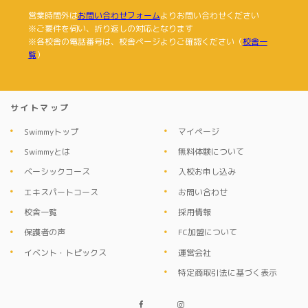
お客さまからお預かりした個人情報は、当社からのご連
営業時間外は
お問い合わせフォーム
よりお問い合わせください
絡や業務のご案内やご質問に対する回答として、電子メ
※ご要件を伺い、折り返しの対応となります
ールや資料のご送付に利用いたします。
※各校舎の電話番号は、校舎ページよりご確認ください（
校舎一
覧
）
個人情報の第三者への開示・提供の禁止
当社は、お客さまよりお預かりした個人情報を適切に管
理し、次のいずれかに該当する場合を除き、個人情報を
サイトマップ
第三者に開示いたしません。 ・お客さまの同意がある場
Swimmyトップ
マイページ
合
Swimmyとは
無料体験について
・お客さまが希望されるサービスを行なうために当社が
ベーシックコース
入校お申し込み
業務を委託する業者に対して開示する場合
エキスパートコース
お問い合わせ
・法令に基づき開示することが必要である場合
校舎一覧
採用情報
個人情報の安全対策
保護者の声
FC加盟について
当社は、個人情報の正確性及び安全性確保のために、セ
イベント・トピックス
運営会社
キュリティに万全の対策を講じています。
特定商取引法に基づく表示
ご本人の照会