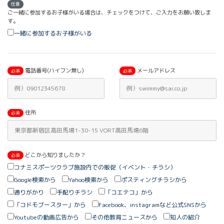
任意
ご一緒に参加するお子様がいる場合は、チェックをつけて、ご入力をお願い致しま
す。
一緒に参加するお子様がいる
電話番号(ハイフン無し)
メールアドレス
必須
必須
住所
必須
どこから知りましたか？
必須
コナミスポーツクラブ施設内での販促（イベント・チラシ）
Google検索から
Yahoo検索から
ポスティングチラシから
通りがかり
手配りチラシ
「コエテコ」から
「コドモブースター」から
Facebook、instagramなど公式SNSから
Youtubeの動画広告から
その他教育ニュースから
知人の紹介