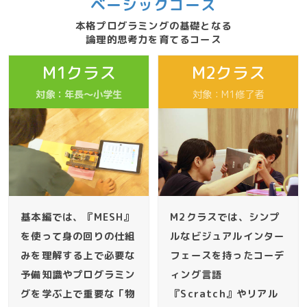
ベーシックコース
本格プログラミングの基礎となる
論理的思考力を育てるコース
M1クラス
M2クラス
対象：年長〜小学生
対象：M1修了者
基本編では、『MESH』
M2クラスでは、シンプ
を使って身の回りの仕組
ルなビジュアルインター
みを理解する上で必要な
フェースを持ったコーデ
予備知識やプログラミン
ィング言語
グを学ぶ上で重要な「物
『Scratch』やリアル