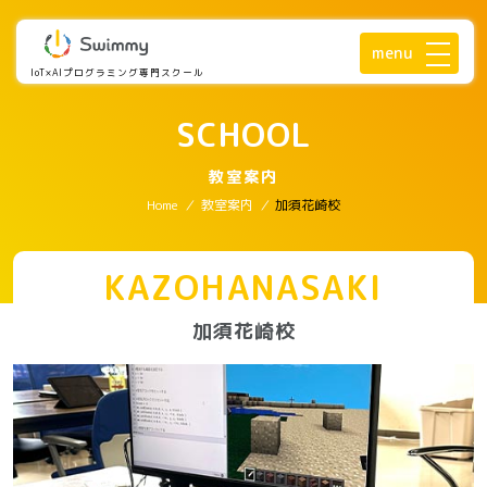
menu
IoT×AIプログラミング専門スクール
SCHOOL
教室案内
Home
/
教室案内
/
加須花崎校
KAZOHANASAKI
加須花崎校